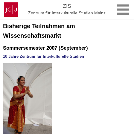
Zum
Johannes
ZIS
Inhalt
Gutenberg-
Zentrum für Interkulturelle Studien Mainz
springen
Universität
Mainz
Bisherige Teilnahmen am
Wissenschaftsmarkt
Sommersemester 2007 (September)
10 Jahre Zentrum für Interkulturelle Studien