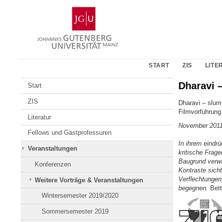
Zum
Johannes
Inhalt
Gutenberg-
springen
Universität
Mainz
START
ZIS
LITE
Dharavi –
Start
ZIS
Dharavi – slum 
Filmvorführung
Literatur
November 201
Fellows und Gastprofessuren
In ihrem eindr
Veranstaltungen
kritische Frage
Baugrund verwa
Konferenzen
Kontraste sich
Verflechtungen
Weitere Vorträge & Veranstaltungen
begegnen.
Bett
Wintersemester 2019/2020
Sommersemester 2019