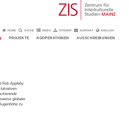
HOME
SUCHE
INDEX
SITEMAP
KONTAKT
ENGLISH
N
PROJEKTE
KOOPERATIONEN
AUSSCHREIBUNGEN
nd Rob Appleby
lukrativen
ockierende
sweise globaler
 Augenhöhe zu