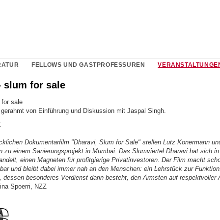
RATUR
FELLOWS UND GASTPROFESSUREN
VERANSTALTUNGE
 slum for sale
for sale
 gerahmt von Einführung und Diskussion mit Jaspal Singh.
1
ücklichen Dokumentarfilm "Dharavi, Slum for Sale" stellen Lutz Konermann u
n zu einem Sanierungsprojekt in Mumbai: Das Slumviertel Dharavi hat sich in 
ndelt, einen Magneten für profitgierige Privatinvestoren. Der Film macht sch
tbar und bleibt dabei immer nah an den Menschen: ein Lehrstück zur Funktion
, dessen besonderes Verdienst darin besteht, den Ärmsten auf respektvoller
ina Spoerri, NZZ