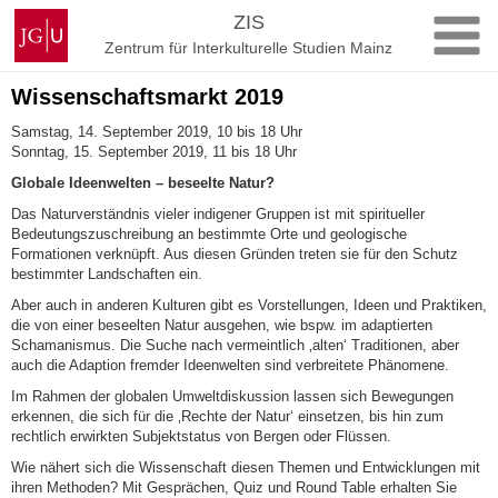
Zum
Johannes
ZIS
Inhalt
Gutenberg-
Zentrum für Interkulturelle Studien Mainz
springen
Universität
Mainz
Wissenschaftsmarkt 2019
Samstag, 14. September 2019, 10 bis 18 Uhr
Sonntag, 15. September 2019, 11 bis 18 Uhr
Globale Ideenwelten – beseelte Natur?
Das Naturverständnis vieler indigener Gruppen ist mit spiritueller
Bedeutungszuschreibung an bestimmte Orte und geologische
Formationen verknüpft. Aus diesen Gründen treten sie für den Schutz
bestimmter Landschaften ein.
Aber auch in anderen Kulturen gibt es Vorstellungen, Ideen und Praktiken,
die von einer beseelten Natur ausgehen, wie bspw. im adaptierten
Schamanismus. Die Suche nach vermeintlich ‚alten‘ Traditionen, aber
auch die Adaption fremder Ideenwelten sind verbreitete Phänomene.
Im Rahmen der globalen Umweltdiskussion lassen sich Bewegungen
erkennen, die sich für die ‚Rechte der Natur‘ einsetzen, bis hin zum
rechtlich erwirkten Subjektstatus von Bergen oder Flüssen.
Wie nähert sich die Wissenschaft diesen Themen und Entwicklungen mit
ihren Methoden? Mit Gesprächen, Quiz und Round Table erhalten Sie