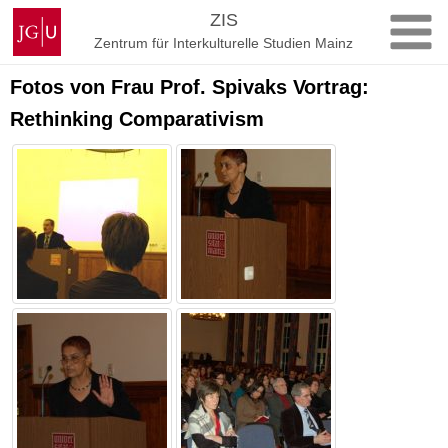
Zum
Johannes
ZIS
Inhalt
Gutenberg-
Zentrum für Interkulturelle Studien Mainz
springen
Universität
Mainz
Fotos von Frau Prof. Spivaks Vortrag:
Rethinking Comparativism