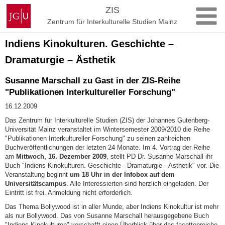
Zum
Johannes
ZIS
Inhalt
Gutenberg-
Zentrum für Interkulturelle Studien Mainz
springen
Universität
Mainz
Indiens Kinokulturen. Geschichte –
Dramaturgie – Ästhetik
Susanne Marschall zu Gast in der ZIS-Reihe
"Publikationen Interkultureller Forschung"
16.12.2009
Das Zentrum für Interkulturelle Studien (ZIS) der Johannes Gutenberg-
Universität Mainz veranstaltet im Wintersemester 2009/2010 die Reihe
"Publikationen Interkultureller Forschung" zu seinen zahlreichen
Buchveröffentlichungen der letzten 24 Monate. Im 4. Vortrag der Reihe
am
Mittwoch, 16. Dezember 2009
, stellt PD Dr. Susanne Marschall ihr
Buch "Indiens Kinokulturen. Geschichte - Dramaturgie - Ästhetik" vor. Die
Veranstaltung beginnt
um 18 Uhr in der Infobox auf dem
Universitätscampus
. Alle Interessierten sind herzlich eingeladen. Der
Eintritt ist frei. Anmeldung nicht erforderlich.
Das Thema Bollywood ist in aller Munde, aber Indiens Kinokultur ist mehr
als nur Bollywood. Das von Susanne Marschall herausgegebene Buch
"Indiens Kinokulturen" verschafft einen Überblick über das facettenreiche