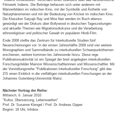
Filmwerk Indiens. Die Beiträge befassen sich unter anderem mit
Männerbildern im indischen Kino, mit der Symbolik und Ästhetik von
Naturphänomenen und mit der Bedeutung von Kricket im indischen Kino.
Die Klassiker Satyajit Ray und Mira Nair werden im Buch ebenso
gewürdigt wie der Diskurs über Bollywood in deutschen Tageszeitungen
und aktuelle Themen wie Migrationsdiskurse und die Verarbeitung
ethnoreligiöser und politischer Gewalt im populären Hindi-Film.
Ende 2008 stellte das Zentrum für Interkulturelle Studien fünf
Neuerscheinungen vor. In der ersten Jahreshälfte 2009 sind vier weitere
Monographien und Sammelbände zu interkulturellen Schwerpunktthemen
erschienen, weitere kommen bis Jahresende hinzu. Diese rege
Publikationsaktivität ist ein Spiegel der breit angelegten interkulturellen
Forschungsfelder Mainzer Wissenschaftlerinnen und Wissenschaftler. Mit
der Vorstellungsreihe "Publikationen Interkultureller Forschung" gibt das
ZIS einen Einblick in die vielfältigen interkulturellen Forschungen an der
Johannes Gutenberg-Universität Mainz.
Nächster Vortrag der Reihe:
Mittwoch, 6. Januar 2010:
"Kultur, Übersetzung, Lebenswelten"
Prof. Dr. Susanne Klengel / Prof. Dr. Andreas Gipper
Beginn: 18 Uhr, Infobox