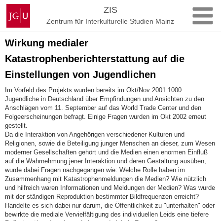
Zum
Johannes
ZIS
Inhalt
Gutenberg-
Zentrum für Interkulturelle Studien Mainz
springen
Universität
Mainz
Wirkung medialer
Katastrophenberichterstattung auf die
Einstellungen von Jugendlichen
Im Vorfeld des Projekts wurden bereits im Okt/Nov 2001 1000
Jugendliche in Deutschland über Empfindungen und Ansichten zu den
Anschlägen vom 11. September auf das World Trade Center und den
Folgeerscheinungen befragt. Einige Fragen wurden im Okt 2002 erneut
gestellt.
Da die Interaktion von Angehörigen verschiedener Kulturen und
Religionen, sowie die Beteiligung junger Menschen an dieser, zum Wesen
moderner Gesellschaften gehört und die Medien einen enormen Einfluß
auf die Wahrnehmung jener Interaktion und deren Gestaltung ausüben,
wurde dabei Fragen nachgegangen wie: Welche Rolle haben im
Zusammenhang mit Katastrophenmeldungen die Medien? Wie nützlich
und hilfreich waren Informationen und Meldungen der Medien? Was wurde
mit der ständigen Reproduktion bestimmter Bildfrequenzen erreicht?
Handelte es sich dabei nur darum, die Öffentlichkeit zu "unterhalten" oder
bewirkte die mediale Vervielfältigung des individuellen Leids eine tiefere