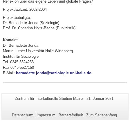
Reflexion über das eigene Leben und globale Fragen?
Projektlaufzeit: 2002-2004
Projektbeteiligte:
Dr. Bernadette Jonda (Soziologie)
Prof. Dr. Christina Holtz-Bacha (Publizistik)
Kontakt:
Dr. Bernadette Jonda
Martin-Luther-Universität Halle-Wittenberg
Institut für Soziologie
Tel. 0345-5524253
Fax 0345-5527150
E-Mail:
bernadette.jonda@soziologie.uni-halle.de
Zusätzliche
Seiten-
Letzte
Zentrum für Interkulturelle Studien Mainz
21. Januar 2021
Name:
Aktualisierung:
Informationen
zu
Datenschutz
Impressum
Barrierefreiheit
Zum Seitenanfang
dieser
Seite