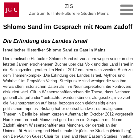
Zum
Johannes
ZIS
Inhalt
Gutenberg-
Zentrum für Interkulturelle Studien Mainz
springen
Universität
Mainz
Shlomo Sand im Gespräch mit Noam Zadoff
Die Erfindung des Landes Israel
Israelischer Historiker Shlomo Sand zu Gast in Mainz
Der israelische Historiker Shlomo Sand ist vor allem wegen seiner in den
letzten Jahren erschienenen Bücher über das Volk und das Land Israel in
die Schlagzeilen geraten. Im Herbst 2012 erschien sein zweites Buch zu
dem Themenkomplex „Die Erfindung des Landes Israel. Mythos und
Wahrheit“ im Propyläen Verlag. Streitpunkte sind weniger die von ihm
verwandten historischen Daten als ihre Neuinterpretation, die kontrovers
diskutiert wird. Gilt in Wissenschaftlerkreisen die These, dass Nationen
generell als „erfunden“ betrachtet werden können, als gesetzt, involviert
die Neuinterpretation auf Israel bezogen doch gleichzeitig einen
politischen Impetus. Bislang hat er deutschlandweit erstmalig seine
Thesen in Berlin bei einem kurzen Aufenthalt im Oktober 2012 vorgestellt.
Nun kommt er nach Mainz und geht hier in ein Gespräch mit Noam
Zadoff, einem Wissenschaftler aus München, der derzeit an der
Universität Heidelberg und Hochschule für jüdische Studien (Heidelberg)
den Ben-Gurion Guest Chair for Israel and Near Eastern Studies innehat.