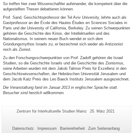
So treffen hier zwei Wissenschaftler aufeinander, die kompetent über die
aufgestellten Thesen debattieren können.
Prof. Sand, Geschichtsprofessor der Tel Aviv University, lehrte auch als
Gastprofessor an der École des Hautes Études en Sciences Sociales in
Paris und der University of California, Berkeley. Zu seinen Schwerpunkten
gehören die Geschichte des Kinos, der Intellektuellen und des
Nationalismus. In seinem neuen Buch wendet er sich dem
Gründungsmythos Israels zu; er bezeichnet sich weder als Antizionist
noch als Zionist.
Zu den Forschungsschwerpunkten von Prof. Zadoff gehören die Israel
Studien, so die Geschichte Israels und die Geschichte des Zionismus,
seine Arbeiten wurden mit dem Jakob Talmon Preis für Exzellenz in den
Geschichtswissenschaften, der Hebräischen Universität Jerusalem und
dem Jacob Katz Preis des Leo Baeck Instituts Jerusalem ausgezeichnet.
Die Veranstaltung fand im Januar 2013 in englischer Sprache statt.
Besucher sind herzlich willkommen.
Zusätzliche
Seiten-
Letzte
Zentrum für Interkulturelle Studien Mainz
25. März 2021
Name:
Aktualisierung:
Informationen
zu
Datenschutz
Impressum
Barrierefreiheit
Zum Seitenanfang
dieser