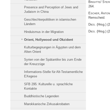
B
/ S
RIGITTE
TEF
264.
Presence and Perception of Jews and
Judaism in China
E
, A
SCHER
NTON
Remscheid.
Geschlechterpolitiken in islamischen
Ländern
D
. (Hrsg.) (
IES
D
. (Hrsg.) (
Hinduismus in der Migration
IES
Orient, Hollywood und Okzident
Kulturbegegnungen in Ägypten und dem
Alten Orient
Syrien von der Spätantike bis zum Ende
der Kreuzzüge
Informations-Stelle für Alt-Testamentliche
EXegese
SFB 295: Kulturelle u. sprachliche
Kontakte
Buddhistische Legenden
Marokkanische Zirkusakrobaten