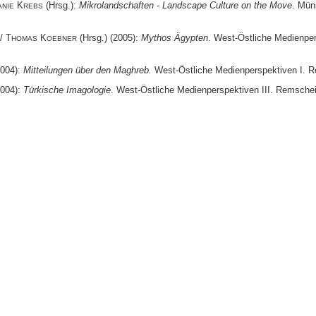
K
(Hrsg.):
Mikrolandschaften - Landscape Culture on the Move
. Mün
ANIE
REBS
/ T
K
(Hrsg.) (2005):
Mythos Ägypten
. West-Östliche Medienper
HOMAS
OEBNER
2004):
Mitteilungen über den Maghreb.
West-Östliche Medienperspektiven I. 
2004):
Türkische Imagologie
. West-Östliche Medienperspektiven III. Remschei