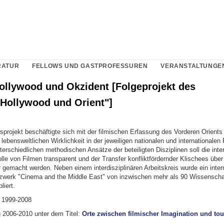
RATUR
FELLOWS UND GASTPROFESSUREN
VERANSTALTUNGE
Hollywood und Okzident [Folgeprojekt des
"Hollywood und Orient"]
projekt beschäftigte sich mit der filmischen Erfassung des Vorderen Orients
 lebensweltlichen Wirklichkeit in der jeweiligen nationalen und internationalen
nterschiedlichen methodischen Ansätze der beteiligten Disziplinen soll die inter
le von Filmen transparent und der Transfer konfliktfördernder Klischees über
 gemacht werden. Neben einem interdisziplinären Arbeitskreis wurde ein inter
werk "Cinema and the Middle East" von inzwischen mehr als 90 Wissenschaf
liert.
: 1999-2008
2006-2010 unter dem Titel:
Orte zwischen filmischer Imagination und tou