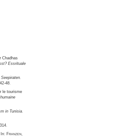
er Chadhas
st? Essrituale
 Seepiraten.
42-48.
r le tourisme
e humaine
m in Tunisia.
314.
In: F
,
RANZEN