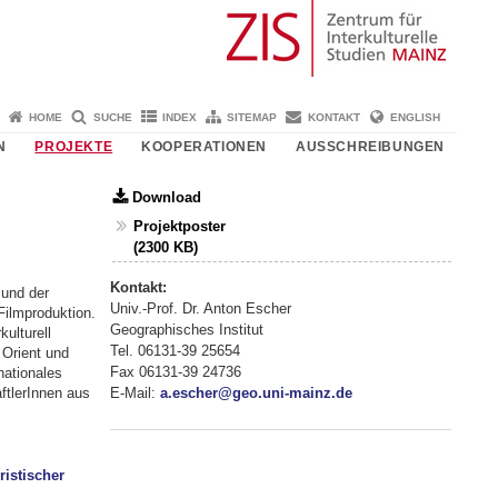
HOME
SUCHE
INDEX
SITEMAP
KONTAKT
ENGLISH
N
PROJEKTE
KOOPERATIONEN
AUSSCHREIBUNGEN
Download
Projektposter
(2300 KB)
Kontakt:
 und der
Univ.-Prof. Dr. Anton Escher
 Filmproduktion.
Geographisches Institut
kulturell
Tel. 06131-39 25654
 Orient und
Fax 06131-39 24736
nationales
tlerInnen aus
E-Mail:
a.escher@geo.uni-mainz.de
ristischer