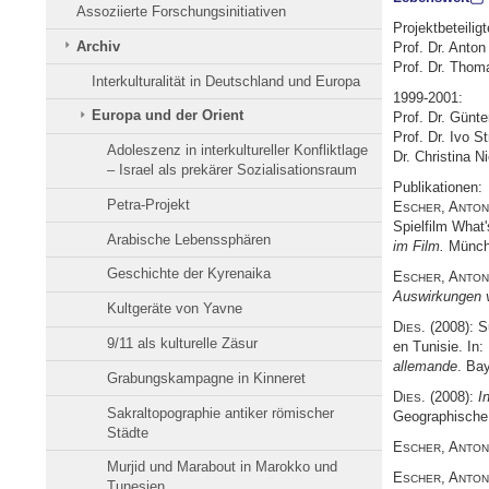
Assoziierte Forschungsinitiativen
Projektbeteiligt
Archiv
Prof. Dr. Anto
Prof. Dr. Thom
Interkulturalität in Deutschland und Europa
1999-2001:
Europa und der Orient
Prof. Dr. Günt
Prof. Dr. Ivo S
Adoleszenz in interkultureller Konfliktlage
Dr. Christina N
– Israel als prekärer Sozialisationsraum
Publikationen:
Petra-Projekt
E
, A
SCHER
NTON
Spielfilm What
Arabische Lebenssphären
im Film.
Münche
Geschichte der Kyrenaika
E
, A
SCHER
NTON
Auswirkungen v
Kultgeräte von Yavne
D
. (2008): S
IES
9/11 als kulturelle Zäsur
en Tunisie. In:
allemande
. Ba
Grabungskampagne in Kinneret
D
. (2008):
I
IES
Sakraltopographie antiker römischer
Geographische 
Städte
E
, A
SCHER
NTON
Murjid und Marabout in Marokko und
E
, A
SCHER
NTON
Tunesien