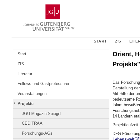
Zum
Johannes
Inhalt
Gutenberg-
springen
Universität
Mainz
START
ZIS
LITE
Orient, 
Start
Projekts
ZIS
Literatur
Das Forschungs
Fellows und Gastprofessuren
Darstellung der
Mit Hilfe der u
Veranstaltungen
bedeutsame Rol
Projekte
Islam bewußter
Forschungsnetz
JGU Magazin-Spiegel
14 Ländern etab
CEDITRAA
Projektlaufzeit
Forschungs-AGs
DFG-Förderung 
Lebenswelt