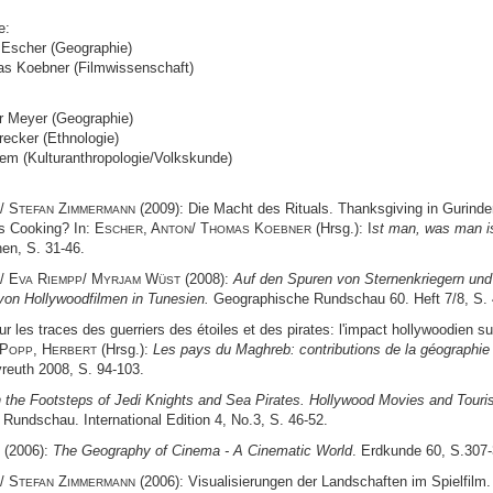
e:
n Escher (Geographie)
as Koebner (Filmwissenschaft)
er Meyer (Geographie)
trecker (Ethnologie)
iem (Kulturanthropologie/Volkskunde)
/ S
Z
(2009): Die Macht des Rituals. Thanksgiving in Gurind
TEFAN
IMMERMANN
's Cooking? In: E
, A
/ T
K
(Hrsg.): I
st man, was man is
SCHER
NTON
HOMAS
OEBNER
n, S. 31-46.
/ E
R
/ M
W
(2008):
Auf den Spuren von Sternenkriegern und
VA
IEMPP
YRJAM
ÜST
on Hollywoodfilmen in Tunesien.
Geographische Rundschau 60. Heft 7/8, S. 
ur les traces des guerriers des étoiles et des pirates: l'impact hollywoodien su
 P
, H
(Hrsg.):
Les pays du Maghreb: contributions de la géographi
OPP
ERBERT
yreuth 2008, S. 94-103.
n the Footsteps of Jedi Knights and Sea Pirates. Hollywood Movies and Touris
Rundschau. International Edition 4, No.3, S. 46-52.
(2006):
The Geography of Cinema - A Cinematic World
. Erdkunde 60, S.307-
/ S
Z
(2006): Visualisierungen der Landschaften im Spielfilm. 
TEFAN
IMMERMANN