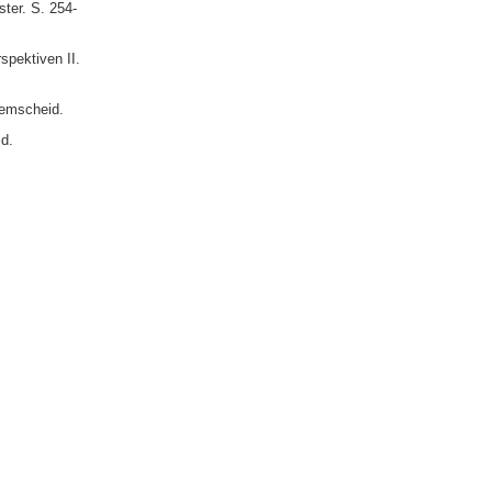
ster. S. 254-
spektiven II.
Remscheid.
d.