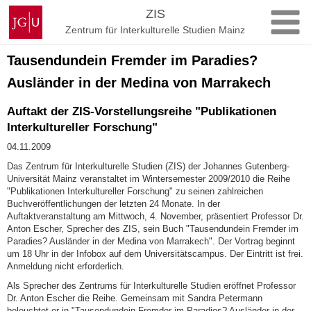
Zum
Johannes
ZIS
Inhalt
Gutenberg-
Zentrum für Interkulturelle Studien Mainz
springen
Universität
Mainz
Tausendundein Fremder im Paradies?
Ausländer in der Medina von Marrakech
Auftakt der ZIS-Vorstellungsreihe "Publikationen
Interkultureller Forschung"
04.11.2009
Das Zentrum für Interkulturelle Studien (ZIS) der Johannes Gutenberg-
Universität Mainz veranstaltet im Wintersemester 2009/2010 die Reihe
"Publikationen Interkultureller Forschung" zu seinen zahlreichen
Buchveröffentlichungen der letzten 24 Monate. In der
Auftaktveranstaltung am Mittwoch, 4. November, präsentiert Professor Dr.
Anton Escher, Sprecher des ZIS, sein Buch "Tausendundein Fremder im
Paradies? Ausländer in der Medina von Marrakech". Der Vortrag beginnt
um 18 Uhr in der Infobox auf dem Universitätscampus. Der Eintritt ist frei.
Anmeldung nicht erforderlich.
Als Sprecher des Zentrums für Interkulturelle Studien eröffnet Professor
Dr. Anton Escher die Reihe. Gemeinsam mit Sandra Petermann
beleuchtet er in "Tausendundein Fremder im Paradies? Ausländer in der