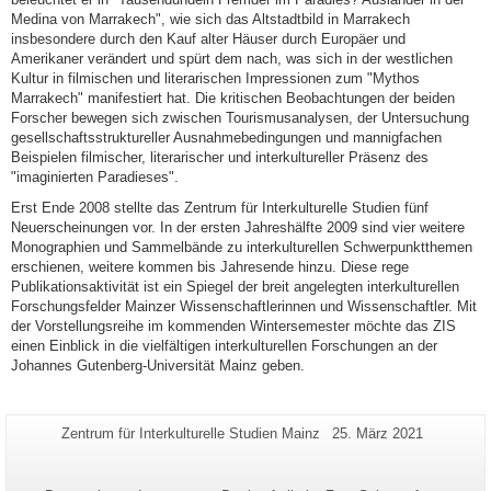
Medina von Marrakech", wie sich das Altstadtbild in Marrakech
insbesondere durch den Kauf alter Häuser durch Europäer und
Amerikaner verändert und spürt dem nach, was sich in der westlichen
Kultur in filmischen und literarischen Impressionen zum "Mythos
Marrakech" manifestiert hat. Die kritischen Beobachtungen der beiden
Forscher bewegen sich zwischen Tourismusanalysen, der Untersuchung
gesellschaftsstruktureller Ausnahmebedingungen und mannigfachen
Beispielen filmischer, literarischer und interkultureller Präsenz des
"imaginierten Paradieses".
Erst Ende 2008 stellte das Zentrum für Interkulturelle Studien fünf
Neuerscheinungen vor. In der ersten Jahreshälfte 2009 sind vier weitere
Monographien und Sammelbände zu interkulturellen Schwerpunktthemen
erschienen, weitere kommen bis Jahresende hinzu. Diese rege
Publikationsaktivität ist ein Spiegel der breit angelegten interkulturellen
Forschungsfelder Mainzer Wissenschaftlerinnen und Wissenschaftler. Mit
der Vorstellungsreihe im kommenden Wintersemester möchte das ZIS
einen Einblick in die vielfältigen interkulturellen Forschungen an der
Johannes Gutenberg-Universität Mainz geben.
Zusätzliche
Seiten-
Letzte
Zentrum für Interkulturelle Studien Mainz
25. März 2021
Name:
Aktualisierung:
Informationen
zu