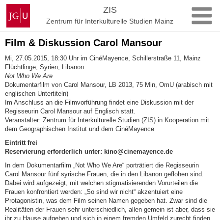
Zum
Johannes
ZIS
Inhalt
Gutenberg-
Zentrum für Interkulturelle Studien Mainz
springen
Universität
Mainz
Film & Diskussion Carol Mansour
Mi, 27.05.2015, 18:30 Uhr im CinéMayence, Schillerstraße 11, Mainz
Flüchtlinge, Syrien, Libanon
Not Who We Are
Dokumentarfilm von Carol Mansour, LB 2013, 75 Min, OmU (arabisch mit
englischen Untertiteln)
Im Anschluss an die Filmvorführung findet eine Diskussion mit der
Regisseurin Carol Mansour auf Englisch statt.
Veranstalter: Zentrum für Interkulturelle Studien (ZIS) in Kooperation mit
dem Geographischen Institut und dem CinéMayence
Eintritt frei
Reservierung erforderlich unter: kino@cinemayence.de
In dem Dokumentarfilm „Not Who We Are“ porträtiert die Regisseurin
Carol Mansour fünf syrische Frauen, die in den Libanon geflohen sind.
Dabei wird aufgezeigt, mit welchen stigmatisierenden Vorurteilen die
Frauen konfrontiert werden: „So sind wir nicht“ akzentuiert eine
Protagonistin, was dem Film seinen Namen gegeben hat. Zwar sind die
Realitäten der Frauen sehr unterschiedlich, allen gemein ist aber, dass sie
ihr zu Hause aufgeben und sich in einem fremden Umfeld zurecht finden