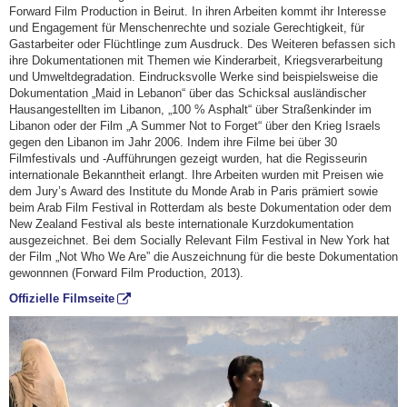
Forward Film Production in Beirut. In ihren Arbeiten kommt ihr Interesse
und Engagement für Menschenrechte und soziale Gerechtigkeit, für
Gastarbeiter oder Flüchtlinge zum Ausdruck. Des Weiteren befassen sich
ihre Dokumentationen mit Themen wie Kinderarbeit, Kriegsverarbeitung
und Umweltdegradation. Eindrucksvolle Werke sind beispielsweise die
Dokumentation „Maid in Lebanon“ über das Schicksal ausländischer
Hausangestellten im Libanon, „100 % Asphalt“ über Straßenkinder im
Libanon oder der Film „A Summer Not to Forget“ über den Krieg Israels
gegen den Libanon im Jahr 2006. Indem ihre Filme bei über 30
Filmfestivals und -Aufführungen gezeigt wurden, hat die Regisseurin
internationale Bekanntheit erlangt. Ihre Arbeiten wurden mit Preisen wie
dem Jury’s Award des Institute du Monde Arab in Paris prämiert sowie
beim Arab Film Festival in Rotterdam als beste Dokumentation oder dem
New Zealand Festival als beste internationale Kurzdokumentation
ausgezeichnet. Bei dem Socially Relevant Film Festival in New York hat
der Film „Not Who We Are” die Auszeichnung für die beste Dokumentation
gewonnnen (Forward Film Production, 2013).
Offizielle Filmseite