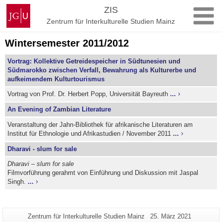
Zum
Johannes
ZIS
Inhalt
Gutenberg-
Zentrum für Interkulturelle Studien Mainz
springen
Universität
Mainz
Wintersemester 2011/2012
Vortrag: Kollektive Getreidespeicher in Südtunesien und
Südmarokko zwischen Verfall, Bewahrung als Kulturerbe und
aufkeimendem Kulturtourismus
Vortrag von Prof. Dr. Herbert Popp, Universität Bayreuth
...
An Evening of Zambian Literature
Veranstaltung der Jahn-Bibliothek für afrikanische Literaturen am
Institut für Ethnologie und Afrikastudien / November 2011
...
Dharavi - slum for sale
Dharavi – slum for sale
Filmvorführung gerahmt von Einführung und Diskussion mit Jaspal
Singh.
...
Zusätzliche
Seiten-
Letzte
Zentrum für Interkulturelle Studien Mainz
25. März 2021