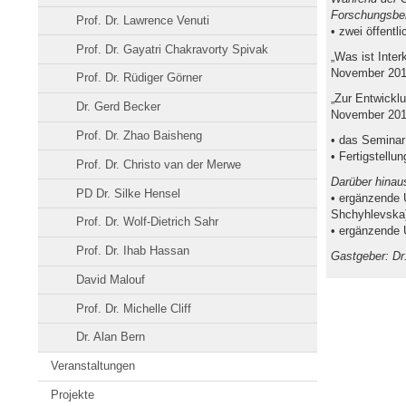
Forschungsber
Prof. Dr. Lawrence Venuti
• zwei öffentl
Prof. Dr. Gayatri Chakravorty Spivak
„Was ist Inter
November 201
Prof. Dr. Rüdiger Görner
„Zur Entwicklu
Dr. Gerd Becker
November 201
Prof. Dr. Zhao Baisheng
• das Seminar 
• Fertigstellu
Prof. Dr. Christo van der Merwe
Darüber hinau
PD Dr. Silke Hensel
• ergänzende Ü
Shchyhlevska
Prof. Dr. Wolf-Dietrich Sahr
• ergänzende Ü
Prof. Dr. Ihab Hassan
Gastgeber: Dr.
David Malouf
Prof. Dr. Michelle Cliff
Dr. Alan Bern
Veranstaltungen
Projekte