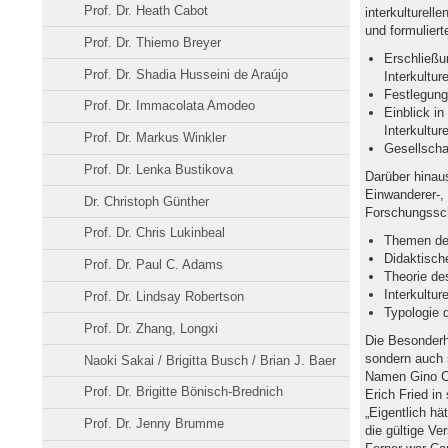
Prof. Dr. Heath Cabot
interkulturell
und formuliert
Prof. Dr. Thiemo Breyer
Erschließu
Prof. Dr. Shadia Husseini de Araújo
Interkultur
Festlegung
Prof. Dr. Immacolata Amodeo
Einblick in
Interkulture
Prof. Dr. Markus Winkler
Gesellschaf
Prof. Dr. Lenka Bustikova
Darüber hinaus
Einwanderer-, 
Dr. Christoph Günther
Forschungssch
Prof. Dr. Chris Lukinbeal
Themen der 
Didaktische
Prof. Dr. Paul C. Adams
Theorie de
Interkultur
Prof. Dr. Lindsay Robertson
Typologie d
Prof. Dr. Zhang, Longxi
Die Besonderhe
sondern auch s
Naoki Sakai / Brigitta Busch / Brian J. Baer
Namen Gino Chi
Prof. Dr. Brigitte Bönisch-Brednich
Erich Fried in
„Eigentlich hä
Prof. Dr. Jenny Brumme
die gültige Ve