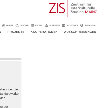
HOME
SUCHE
INDEX
SITEMAP
KONTAKT
ENGLISH
N
PROJEKTE
KOOPERATIONEN
AUSSCHREIBUNGEN
llino, der die
Standardwerke
 den
ng der