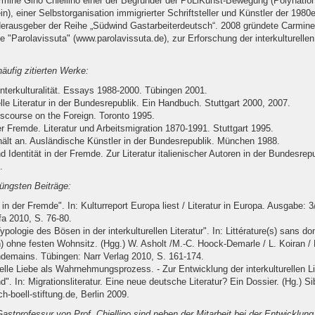
mine Gino Chiellino einer der Begründer der PoLiKunst-Bewegung (Polynationa
n), einer Selbstorganisation immigrierter Schriftsteller und Künstler der 1980
Herausgeber der Reihe „Südwind Gastarbeiterdeutsch“. 2008 gründete Carmine 
 "Parolavissuta" (www.parolavissuta.de), zur Erforschung der interkulturellen 
häufig zitierten Werke:
Interkulturalität. Essays 1988-2000. Tübingen 2001.
elle Literatur in der Bundesrepublik. Ein Handbuch. Stuttgart 2000, 2007.
scourse on the Foreign. Toronto 1995.
r Fremde. Literatur und Arbeitsmigration 1870-1991. Stuttgart 1995.
hält an. Ausländische Künstler in der Bundesrepublik. München 1988.
nd Identität in der Fremde. Zur Literatur italienischer Autoren in der Bundesrepu
.
jüngsten Beiträge:
in der Fremde". In: Kulturreport Europa liest / Literatur in Europa. Ausgabe: 3
Ifa 2010, S. 76-80.
ypologie des Bösen in der interkulturellen Literatur". In: Littérature(s) sans dom
n) ohne festen Wohnsitz. (Hgg.) W. Asholt /M.-C. Hoock-Demarle / L. Koiran /
ndemains. Tübingen: Narr Verlag 2010, S. 161-174.
relle Liebe als Wahrnehmungsprozess. - Zur Entwicklung der interkulturellen Lit
". In: Migrationsliteratur. Eine neue deutsche Literatur? Ein Dossier. (Hg.) Si
h-boell-stiftung.de, Berlin 2009.
stprofessur von Prof. Chiellino sind neben der Mitarbeit bei der Entwicklung