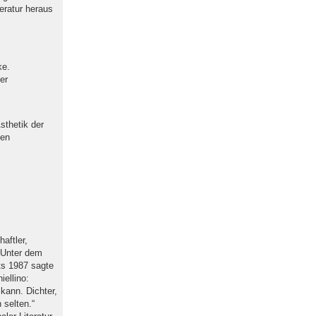
teratur heraus
ke.
er
sthetik der
len
aftler,
. Unter dem
ts 1987 sagte
ellino:
 kann. Dichter,
 selten.“