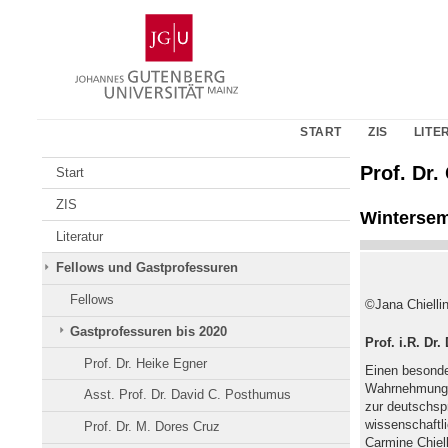
Zum
Johannes
Inhalt
Gutenberg-
springen
Universität
Mainz
START
ZIS
LITE
Prof. Dr.
Start
ZIS
Wintersem
Literatur
Fellows und Gastprofessuren
Fellows
©Jana Chielli
Gastprofessuren bis 2020
Prof. i.R. Dr
Prof. Dr. Heike Egner
Einen besonder
Wahrnehmung, 
Asst. Prof. Dr. David C. Posthumus
zur deutschspr
wissenschaftli
Prof. Dr. M. Dores Cruz
Carmine Chiell