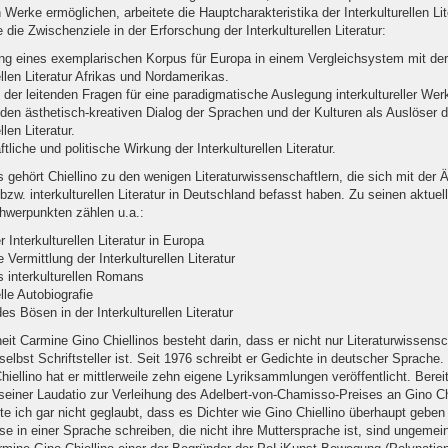
en Werke ermöglichen, arbeitete die Hauptcharakteristika der Interkulturellen Li
e die Zwischenziele in der Erforschung der Interkulturellen Literatur:
ng eines exemplarischen Korpus für Europa in einem Vergleichsystem mit der
ellen Literatur Afrikas und Nordamerikas.
 der leitenden Fragen für eine paradigmatische Auslegung interkultureller Wer
 den ästhetisch-kreativen Dialog der Sprachen und der Kulturen als Auslöser d
llen Literatur.
tliche und politische Wirkung der Interkulturellen Literatur.
 gehört Chiellino zu den wenigen Literaturwissenschaftlern, die sich mit der Ä
bzw. interkulturellen Literatur in Deutschland befasst haben. Zu seinen aktuel
werpunkten zählen u.a.:
Interkulturellen Literatur in Europa
 Vermittlung der Interkulturellen Literatur
s interkulturellen Romans
elle Autobiografie
es Bösen in der Interkulturellen Literatur
it Carmine Gino Chiellinos besteht darin, dass er nicht nur Literaturwissensch
elbst Schriftsteller ist. Seit 1976 schreibt er Gedichte in deutscher Sprache
ellino hat er mittlerweile zehn eigene Lyriksammlungen veröffentlicht. Berei
 seiner Laudatio zur Verleihung des Adelbert-von-Chamisso-Preises an Gino Chi
tte ich gar nicht geglaubt, dass es Dichter wie Gino Chiellino überhaupt geben
rse in einer Sprache schreiben, die nicht ihre Muttersprache ist, sind ungemein