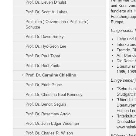
Ferner war Car
Prof. Dr. Lieven D’hulst
und Kunstverei
fungierte als 
Prof. Dr. Scott A. Lukas
Forschergruppe
Prof. (em.) Oevermann / Prof. (em.)
Europa.
Schütze
Einige seiner 
Prof. Dr. David Siroky
Liebe und 
Interkultur
Prof. Dr. Hyo-Seon Lee
Fremde. Di
Am Ufer de
Prof. Dr. Paul Tabar
Die Reise 
Prof. Dr. Raúl Zurita
Literatur u
1985, 1989
Prof. Dr. Carmine Chiellino
Einige seiner 
Prof. Dr. Erich Prunc
"Schreiben 
Stuttgart: 
Prof. Dr. Christina Beal Kennedy
"Über die T
Prof. Dr. Benoit Séguin
Literatur(e
Edition Le
Prof. Dr. Rosemary Arrojo
"Interkultu
Deutschland
Prof. Dr. John Edgar Wideman
www.heinric
Prof. Dr. Charles R. Wilson
Während der Ga