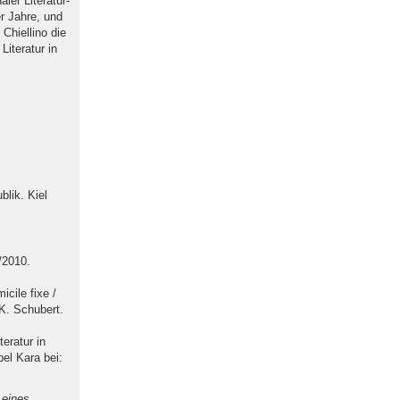
ler Literatur-
er Jahre, und
Chiellino die
Literatur in
blik. Kiel
/2010.
icile fixe /
 K. Schubert.
eratur in
bel Kara bei:
 eines