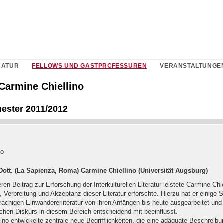
RATUR
FELLOWS UND GASTPROFESSUREN
VERANSTALTUNGE
 Carmine Chiellino
ester 2011/2012
no
. Dott. (La Sapienza, Roma) Carmine Chiellino (Universität Augsburg)
en Beitrag zur Erforschung der Interkulturellen Literatur leistete Carmine Chie
Verbreitung und Akzeptanz dieser Literatur erforschte. Hierzu hat er einige 
achigen Einwandererliteratur von ihren Anfängen bis heute ausgearbeitet und
chen Diskurs in diesem Bereich entscheidend mit beeinflusst.
ino entwickelte zentrale neue Begrifflichkeiten, die eine adäquate Beschreibu