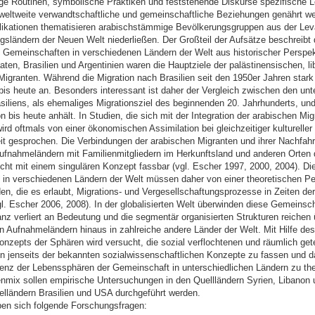
ge Routinen, symbolische Praktiken und feststehende Diskurse spezifische 
 weltweite verwandtschaftliche und gemeinschaftliche Beziehungen genährt w
likationen thematisieren arabischstämmige Bevölkerungsgruppen aus der Leva
gsländern der Neuen Welt niederließen. Der Großteil der Aufsätze beschreibt
 Gemeinschaften in verschiedenen Ländern der Welt aus historischer Perspek
aten, Brasilien und Argentinien waren die Hauptziele der palästinensischen, l
igranten. Während die Migration nach Brasilien seit den 1950er Jahren stark 
bis heute an. Besonders interessant ist daher der Vergleich zwischen den unt
iliens, als ehemaliges Migrationsziel des beginnenden 20. Jahrhunderts, un
on bis heute anhält. In Studien, die sich mit der Integration der arabischen Mi
ird oftmals von einer ökonomischen Assimilation bei gleichzeitiger kultureller
it gesprochen. Die Verbindungen der arabischen Migranten und ihrer Nachfahr
ufnahmeländern mit Familienmitgliedern im Herkunftsland und anderen Orten 
cht mit einem singulären Konzept fassbar (vgl. Escher 1997, 2000, 2004). Di
in verschiedenen Ländern der Welt müssen daher von einer theoretischen Pe
en, die es erlaubt, Migrations- und Vergesellschaftungsprozesse in Zeiten der
gl. Escher 2006, 2008). In der globalisierten Welt überwinden diese Gemeinsc
nz verliert an Bedeutung und die segmentär organisierten Strukturen reichen 
n Aufnahmeländern hinaus in zahlreiche andere Länder der Welt. Mit Hilfe des
nzepts der Sphären wird versucht, die sozial verflochtenen und räumlich gete
 jenseits der bekannten sozialwissenschaftlichen Konzepte zu fassen und da
erenz der Lebenssphären der Gemeinschaft in unterschiedlichen Ländern zu the
mix sollen empirische Untersuchungen in den Quellländern Syrien, Libanon 
ielländern Brasilien und USA durchgeführt werden.
en sich folgende Forschungsfragen: