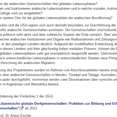
en die arabischen Gemeinschaften ihre globalen Lebenssphären?
en und funktionieren arabische Lebenssphären und in welche sozialen, kultur
 Gefüge sind sie eingebettet?
e spielen Orte für die globalen Lebenssphäre der arabischen Bevölkerung?
silien und die USA eignen sich auch deshalb besonders zur Durchführung der 
oße arabische Gemeinschaften existieren. Die Gemeinschaften sind kulturell,
politisch sehr aktiv und über zahlreiche Staaten der Erde vernetzt. Dies wir
eicher arabischer Institutionen und Organe wie Radiostationen und Zeitungsv
 in den jeweiligen Ländern deutlich. Aufgrund der modellhaften Entwicklung d
n diesen Ländern und ihrer gleichzeitig hohen medialen Präsenz, können die
globalen Lebenssphären sehr gut exemplarisch dargestellt werden. Gleichzeiti
ich unterschiedlicher Lebenssphären in unterschiedlichen Staaten neue Pers
rforschung der arabischen Migration.
itung des Projektleiters wurden im Rahmen von Abschlussarbeiten bereits emp
 über arabische Gemeinschaften in Mexiko, Trinidad und Tobago, Australien,
Ecuador durchgeführt, momentan werden zwei Dissertationen über syrische un
 in Argentinien und Westafrika betreut.
örderung der Förderlinie 1 der JGU)
Libanesische globale Dorfgemeinschaften: Praktiken zur Bildung und Er
inschaften“
ab 2013
Prof. Dr. Anton Escher