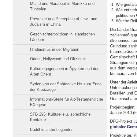
Murjid und Marabout in Marokko und
Wie gestalt
Tunesien
Wie entsteh
politischen
Presence and Perception of Jews and
Welche Roll
Judaism in China
Die Länder Bra
Geschlechterpolitiken in islamischen
zahlenmäßig gr
Ländern
ökonomisch und 
Gründung zahlr
Hinduismus in der Migration
Internetpräsenz
Gemeinschaft i
Orient, Hollywood und Okzident
Strategien der 
aus dem Vergle
Kulturbegegnungen in Ägypten und dem
komparativen E
Alten Orient
Unter der Anle
Syrien von der Spätantike bis zum Ende
Untersuchungen
der Kreuzzüge
Brasilien und 
Gemeinschaften
Informations-Stelle für Alt-Testamentliche
EXegese
Projektbeginn:
Januar 2010 (F
SFB 295: Kulturelle u. sprachliche
Kontakte
DFG-Projekt
„
globaler Geme
Buddhistische Legenden
Projektleiter: 