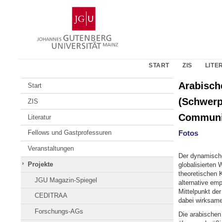
Zum
Johannes
Inhalt
Gutenberg-
springen
Universität
Mainz
START
ZIS
LITE
Arabisch
Start
(Schwerp
ZIS
Communit
Literatur
Fotos
Fellows und Gastprofessuren
Veranstaltungen
Der dynamische
Projekte
globalisierten 
theoretischen
JGU Magazin-Spiegel
alternative em
Mittelpunkt de
CEDITRAA
dabei wirksame
Forschungs-AGs
Die arabischen