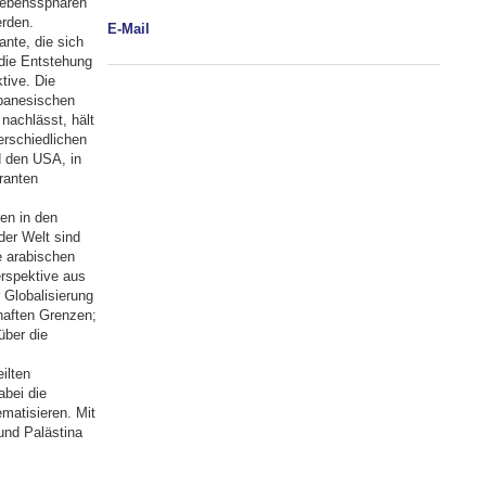
Lebenssphären
erden.
E-Mail
nte, die sich
 die Entstehung
tive. Die
ibanesischen
nachlässt, hält
erschiedlichen
d den USA, in
granten
en in den
der Welt sind
e arabischen
rspektive aus
 Globalisierung
haften Grenzen;
über die
ilten
bei die
matisieren. Mit
und Palästina