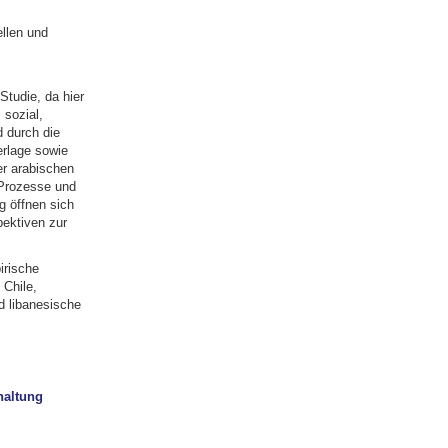
ellen und
Studie, da hier
 sozial,
d durch die
erlage sowie
er arabischen
 Prozesse und
g öffnen sich
pektiven zur
irische
 Chile,
d libanesische
haltung