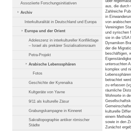
über regelmäßi
Assoziierte Forschungsinitiativen
aus, die durch
Zahlreiche Pub
Archiv
in Einwanderun
Interkulturalität in Deutschland und Europa
von arabischen
Vereinigten Sta
Europa und der Orient
und syrischen M
sie in die USA 
Adoleszenz in interkultureller Konfliktlage
Dynamiken Bras
– Israel als prekärer Sozialisationsraum
der die Migrati
beschäftigen, w
Petra-Projekt
Eigenständigke
untersuchten A
Arabische Lebenssphären
komplex und ni
Fotos
Lebenssphären 
betrachtet werd
Geschichte der Kyrenaika
zu erfassen (v
räumliche Dista
Kultgeräte von Yavne
Wohnorte in de
Gesellschaftsko
9/11 als kulturelle Zäsur
Gemeinschaften
Grabungskampagne in Kinneret
kulturelle Diff
einem Methoden
Sakraltopographie antiker römischer
sowie in den Z
Städte
Zunächst ergeb