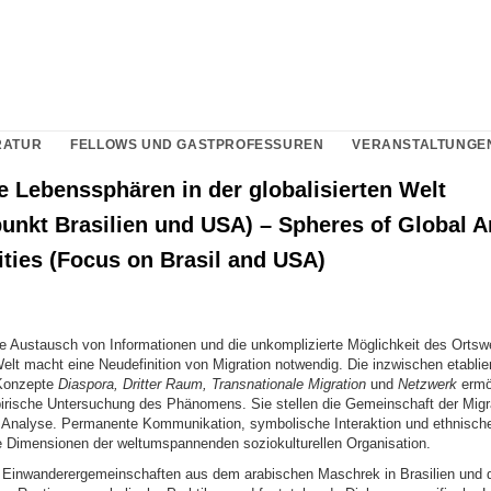
RATUR
FELLOWS UND GASTPROFESSUREN
VERANSTALTUNGE
e Lebenssphären in der globalisierten Welt
unkt Brasilien und USA) – Spheres of Global A
ies (Focus on Brasil and USA)
 Austausch von Informationen und die unkomplizierte Möglichkeit des Ortswe
Welt macht eine Neudefinition von Migration notwendig. Die inzwischen etablie
 Konzepte
Diaspora, Dritter Raum, Transnationale Migration
und
Netzwerk
ermö
pirische Untersuchung des Phänomens. Sie stellen die Gemeinschaft der Migr
r Analyse. Permanente Kommunikation, symbolische Interaktion und ethnische
 Dimensionen der weltumspannenden soziokulturellen Organisation.
 Einwanderergemeinschaften aus dem arabischen Maschrek in Brasilien und 