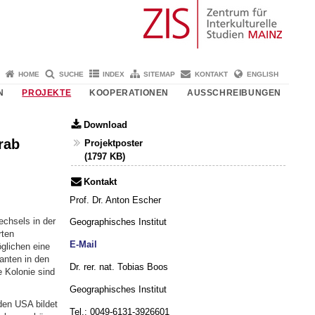
HOME
SUCHE
INDEX
SITEMAP
KONTAKT
ENGLISH
N
PROJEKTE
KOOPERATIONEN
AUSSCHREIBUNGEN
Download
rab
Projektposter
(1797 KB)
Kontakt
Prof. Dr. Anton Escher
chsels in der
Geographisches Institut
rten
E-Mail
glichen eine
anten in den
Dr. rer. nat. Tobias Boos
 Kolonie sind
Geographisches Institut
den USA bildet
Tel.: 0049-6131-3926601