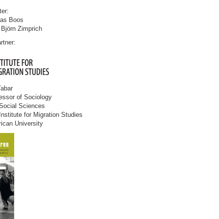
ter:
bias Boos
 Björn Zimprich
rtner:
Tabar
essor of Sociology
Social Sciences
Institute for Migration Studies
can University