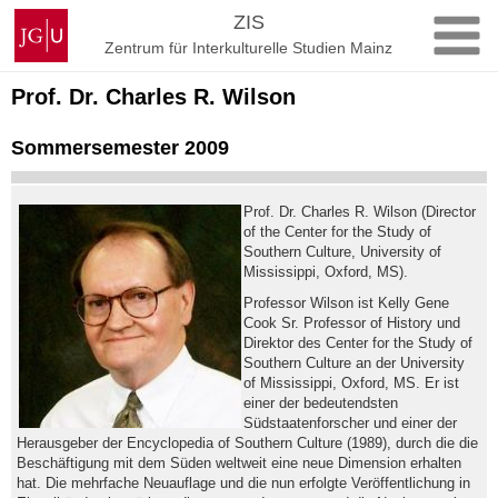
Zum
Johannes
ZIS
Inhalt
Gutenberg-
Zentrum für Interkulturelle Studien Mainz
springen
Universität
Mainz
Prof. Dr. Charles R. Wilson
Sommersemester 2009
Prof. Dr. Charles R. Wilson (Director
of the Center for the Study of
Southern Culture, University of
Mississippi, Oxford, MS).
Professor Wilson ist Kelly Gene
Cook Sr. Professor of History und
Direktor des Center for the Study of
Southern Culture an der University
of Mississippi, Oxford, MS. Er ist
einer der bedeutendsten
Südstaatenforscher und einer der
Herausgeber der Encyclopedia of Southern Culture (1989), durch die die
Beschäftigung mit dem Süden weltweit eine neue Dimension erhalten
hat. Die mehrfache Neuauflage und die nun erfolgte Veröffentlichung in