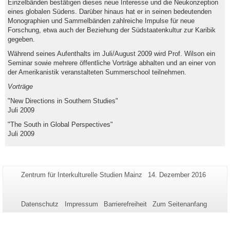
Einzelbänden bestätigen dieses neue Interesse und die Neukonzeption
eines globalen Südens. Darüber hinaus hat er in seinen bedeutenden
Monographien und Sammelbänden zahlreiche Impulse für neue
Forschung, etwa auch der Beziehung der Südstaatenkultur zur Karibik
gegeben.
Während seines Aufenthalts im Juli/August 2009 wird Prof. Wilson ein
Seminar sowie mehrere öffentliche Vorträge abhalten und an einer von
der Amerikanistik veranstalteten Summerschool teilnehmen.
Vorträge
"New Directions in Southern Studies"
Juli 2009
"The South in Global Perspectives"
Juli 2009
Zusätzliche
Seiten-
Letzte
Zentrum für Interkulturelle Studien Mainz
14. Dezember 2016
Name:
Aktualisierung:
Informationen
zu
Datenschutz
Impressum
Barrierefreiheit
Zum Seitenanfang
dieser
Seite