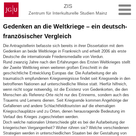
Zum
Johannes
ZIS
Inhalt
Gutenberg-
Zentrum für Interkulturelle Studien Mainz
springen
Universität
Mainz
Gedenken an die Weltkriege – ein deutsch-
französischer Vergleich
Die Antragstellerin befasste sich bereits in ihrer Dissertation mit dem
Gedenken an beide Weltkriege in Frankreich und erhielt 2006 als erste
Deutsche die internationale Friedensmedaille von Verdun.
Rund zwanzig Jahre nach den Erfahrungen des Ersten Weltkrieges stellt
der Zweite Weltkrieg einen weiteren großen Einschnitt in die
geschichtliche Entwicklung Europas dar. Die Aufarbeitung der als
traumatisch empfundenen Kriegsereignisse findet seit Kriegsende in den
betroffenen Nationen auf unterschiedliche Weise statt. Hierfür hilfreich,
wenn nicht sogar notwendig, ist die Existenz von Gedenkorten, die den
Menschen als Referenz-Orte nicht nur des Erinnerns, sondern auch des
Trauerns und Lernens dienen. Seit Kriegsende kommen Angehörige der
Gefallenen und andere Schlachtfeldtouristen auf die ehemaligen
Kriegsschauplätze und zu Orten, denen herausragende Bedeutung im
Verlauf des Krieges zugeschrieben werden.
Doch welche nationalen Unterschiede gibt es bei der Aufarbeitung der
kriegerischen Vergangenheit? Woher rühren sie? Welche verschiedenen
Strategien werden in unterschiedlichen Staaten bei der Gestaltung von