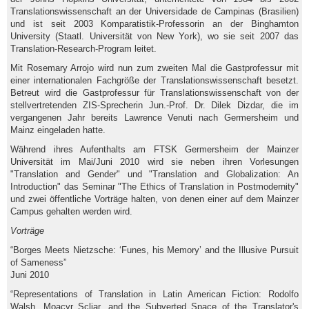
Translationswissenschaft an der Universidade de Campinas (Brasilien)
und ist seit 2003 Komparatistik-Professorin an der Binghamton
University (Staatl. Universität von New York), wo sie seit 2007 das
Translation-Research-Program leitet.
Mit Rosemary Arrojo wird nun zum zweiten Mal die Gastprofessur mit
einer internationalen Fachgröße der Translationswissenschaft besetzt.
Betreut wird die Gastprofessur für Translationswissenschaft von der
stellvertretenden ZIS-Sprecherin Jun.-Prof. Dr. Dilek Dizdar, die im
vergangenen Jahr bereits Lawrence Venuti nach Germersheim und
Mainz eingeladen hatte.
Während ihres Aufenthalts am FTSK Germersheim der Mainzer
Universität im Mai/Juni 2010 wird sie neben ihren Vorlesungen
"Translation and Gender" und "Translation and Globalization: An
Introduction" das Seminar "The Ethics of Translation in Postmodernity"
und zwei öffentliche Vorträge halten, von denen einer auf dem Mainzer
Campus gehalten werden wird.
Vorträge
“Borges Meets Nietzsche: ‘Funes, his Memory’ and the Illusive Pursuit
of Sameness”
Juni 2010
“Representations of Translation in Latin American Fiction: Rodolfo
Walsh, Moacyr Scliar, and the Subverted Space of the Translator's