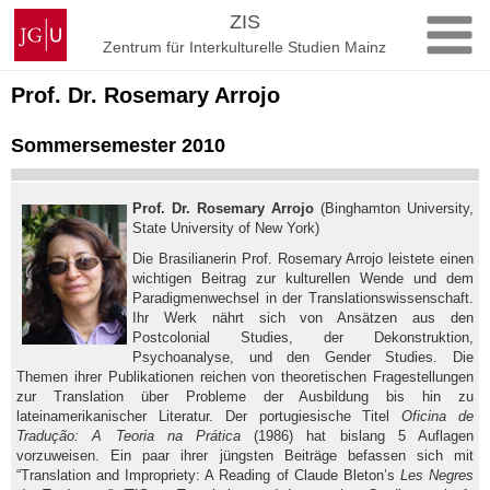
Zum
Johannes
ZIS
Inhalt
Gutenberg-
Zentrum für Interkulturelle Studien Mainz
springen
Universität
Mainz
Prof. Dr. Rosemary Arrojo
Sommersemester 2010
Prof. Dr. Rosemary Arrojo
(Binghamton University,
State University of New York)
Die Brasilianerin Prof. Rosemary Arrojo leistete einen
wichtigen Beitrag zur kulturellen Wende und dem
Paradigmenwechsel in der Translationswissenschaft.
Ihr Werk nährt sich von Ansätzen aus den
Postcolonial Studies, der Dekonstruktion,
Psychoanalyse, und den Gender Studies. Die
Themen ihrer Publikationen reichen von theoretischen Fragestellungen
zur Translation über Probleme der Ausbildung bis hin zu
lateinamerikanischer Literatur. Der portugiesische Titel
Oficina de
Tradução: A Teoria na Prática
(1986) hat bislang 5 Auflagen
vorzuweisen. Ein paar ihrer jüngsten Beiträge befassen sich mit
“Translation and Impropriety: A Reading of Claude Bleton’s
Les Negres