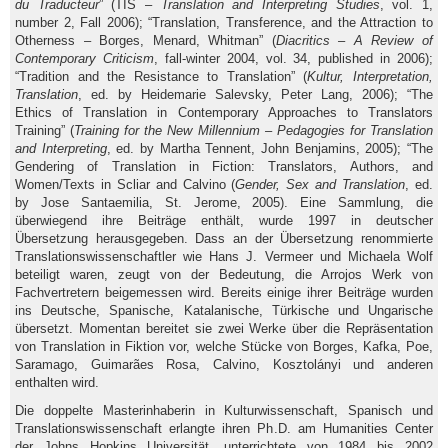
du Traducteur
” (TIS –
Translation and Interpreting Studies
, vol. 1,
number 2, Fall 2006); “Translation, Transference, and the Attraction to
Otherness – Borges, Menard, Whitman” (
Diacritics – A Review of
Contemporary Criticism
, fall-winter 2004, vol. 34, published in 2006);
“Tradition and the Resistance to Translation” (
Kultur, Interpretation,
Translation
, ed. by Heidemarie Salevsky, Peter Lang, 2006); “The
Ethics of Translation in Contemporary Approaches to Translators
Training” (
Training for the New Millennium – Pedagogies for Translation
and Interpreting
, ed. by Martha Tennent, John Benjamins, 2005); “The
Gendering of Translation in Fiction: Translators, Authors, and
Women/Texts in Scliar and Calvino (
Gender, Sex and Translation
, ed.
by Jose Santaemilia, St. Jerome, 2005). Eine Sammlung, die
überwiegend ihre Beiträge enthält, wurde 1997 in deutscher
Übersetzung herausgegeben. Dass an der Übersetzung renommierte
Translationswissenschaftler wie Hans J. Vermeer und Michaela Wolf
beteiligt waren, zeugt von der Bedeutung, die Arrojos Werk von
Fachvertretern beigemessen wird. Bereits einige ihrer Beiträge wurden
ins Deutsche, Spanische, Katalanische, Türkische und Ungarische
übersetzt. Momentan bereitet sie zwei Werke über die Repräsentation
von Translation in Fiktion vor, welche Stücke von Borges, Kafka, Poe,
Saramago, Guimarães Rosa, Calvino, Kosztolányi und anderen
enthalten wird.
Die doppelte Masterinhaberin in Kulturwissenschaft, Spanisch und
Translationswissenschaft erlangte ihren Ph.D. am Humanities Center
der Johns Hopkins Universität, unterrichtete von 1984 bis 2002