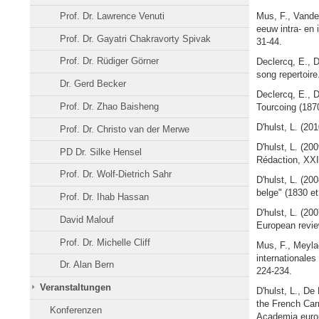
Mus, F., Vandem
Prof. Dr. Lawrence Venuti
eeuw intra- en 
Prof. Dr. Gayatri Chakravorty Spivak
31-44.
Prof. Dr. Rüdiger Görner
Declercq, E., D
song repertoire.
Dr. Gerd Becker
Declercq, E., D
Prof. Dr. Zhao Baisheng
Tourcoing (187
D'hulst, L. (20
Prof. Dr. Christo van der Merwe
D'hulst, L. (20
PD Dr. Silke Hensel
Rédaction, XXII
Prof. Dr. Wolf-Dietrich Sahr
D'hulst, L. (20
belge" (1830 et
Prof. Dr. Ihab Hassan
D'hulst, L. (20
David Malouf
European review
Prof. Dr. Michelle Cliff
Mus, F., Meylaer
internationale
Dr. Alan Bern
224-234.
Veranstaltungen
D'hulst, L., De 
the French Carr
Konferenzen
Academia europ