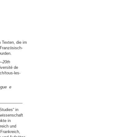
 Texten, die im
Französisch-
wurden.
h–20th
iversité de
ch/tous-les-
ngue e
___________
Studies“ in
rwissenschaft
kte in
reich und
 Frankreich,