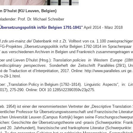
en D’hulst (KU Leuven, Belgien)
ladender: Prof. Dr. Michael Schreiber
Übersetzungspolitik in/für Belgien 1791-1841"
April 2014 - März 2018
ol.zdv.uni-mainz.de/
Datenbank mit z.Zt. Volltext von ca. 1.100 zweisprachigen
-Projektes „Übersetzungspolitik in/für Belgien 1792-1814 im Sprachenpaar 
“ aus verschiedenen Archiven in Belgien und Frankreich zusammengetragen 
ber und Lieven D’hulst (Hrsg.):
Translation policies in Western Europe (18t
erdisciplinary perspectives
. Sonderheft der Zeitschrift Parallèles (29/1), Un
 de Traduction et d’Interprétation, 2017. Online: http://www.paralleles.uni ge.
o-29-1.html.
ber: „Translation Policy in Belgium (1792–1814). Linguistic Aspects“, in:
Li
017), 275-290. Online: DOI 10.1285/i22390359v23p275.
________________________________________________________________
geb. 1954) ist einer der renommiertesten Vertreter der „Descriptive Translation 
dentlicher Professor für Übersetzungswissenschaft und Französische Literatu
schen Universität Leuven (Campus Kortrijk) liegen seine Forschungsschwerpun
ichen: Geschichte der Übersetzungstheorie und -praxis (Schwerpunkte: Frank
 und 20. Jahrhundert), französische und frankophone Literatur (Schwerpunkte: