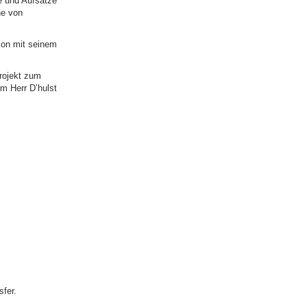
e und Aufsätze
he von
ion mit seinem
Projekt zum
m Herr D’hulst
sfer.