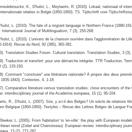
eulebroucke, K., D'hulst, L., Meylaerts, R. (2010). Lokaal, nationaal of inte
internationale relaties in België (1850-1950). TS. Tijdschrift voor Tijdschriftst
'hulst, L. (2010). The fate of a migrant language in Northern France (1880-191
 International Journal of Multilingualism, 7 (3), 255-268.
'hulst, L. (2010). L'univers de la chanson ouvrière dans l'agglomération de Lil
0-1914). Revue du Nord, 92 (385), 365-381.
10). Translation Studies Forum: Cultural translation. Translation Studies, 3 (3)
09). Traduction et transfert: pour une démarche intégrée. TTR Traduction, Term
 (2), 133-150.
08). Comment "construire" une littérature nationale? À propos des deux premi
 1835-1843). Contextes, 4, 1-18.
07). Comparative literature versus translation studies: close encounters of the 
: interdisciplinary journal of the Academia europaea, 15 (1), 95-104.
ts, R., D'hulst, L. (2007). Sire, y a-t-il des Belges? Un siècle de relations litté
s en Belgique (1850-1950). Textyles – Revue des Lettres Belges de Langue Fra
Bleeker, L. (2005). From 'habitation' to 'en-ville': the play with European model
ibean novel (Zobel and Chamoiseau). European review: interdisciplinary journa
aea, 13 (2), 271-282.