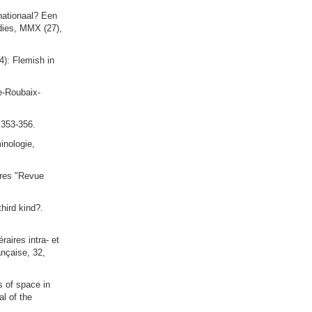
rnationaal? Een
udies, MMX (27),
4): Flemish in
le-Roubaix-
, 353-356.
inologie,
ères "Revue
third kind?.
raires intra- et
nçaise, 32,
s of space in
l of the