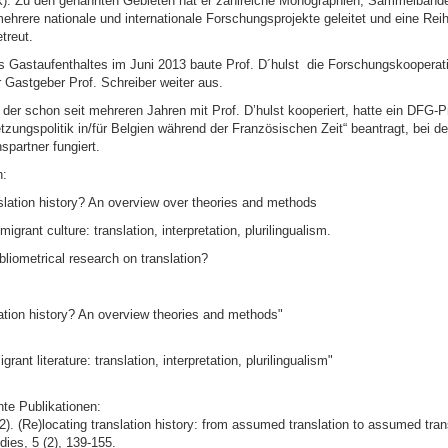
ik). Zu den genannten Gebieten hat er zahlreiche Monographien, Sammelbänd
mehrere nationale und internationale Forschungsprojekte geleitet und eine Rei
treut.
 Gastaufenthaltes im Juni 2013 baute Prof. D´hulst die Forschungskooperat
Gastgeber Prof. Schreiber weiter aus.
 der schon seit mehreren Jahren mit Prof. D’hulst kooperiert, hatte ein DFG-
ungspolitik in/für Belgien während der Französischen Zeit“ beantragt, bei de
spartner fungiert.
n:
slation history? An overview over theories and methods
migrant culture: translation, interpretation, plurilingualism.
bliometrical research on translation?
ation history? An overview theories and methods"
grant literature: translation, interpretation, plurilingualism"
nte Publikationen:
12). (Re)locating translation history: from assumed translation to assumed tran
dies, 5 (2), 139-155.