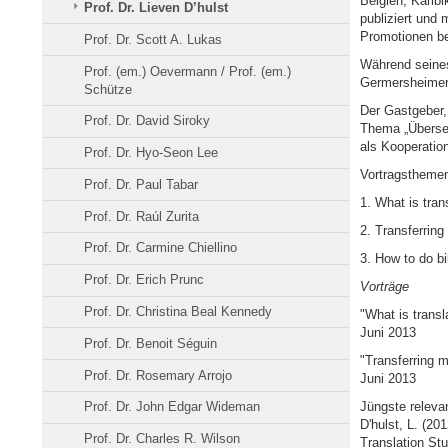
Belgien, Karib
Prof. Dr. Lieven D’hulst
publiziert und 
Promotionen be
Prof. Dr. Scott A. Lukas
Während seines
Prof. (em.) Oevermann / Prof. (em.)
Germersheimer 
Schütze
Der Gastgeber,
Prof. Dr. David Siroky
Thema „Übersetz
als Kooperation
Prof. Dr. Hyo-Seon Lee
Vortragstheme
Prof. Dr. Paul Tabar
1. What is tran
Prof. Dr. Raúl Zurita
2. Transferring 
Prof. Dr. Carmine Chiellino
3. How to do bi
Prof. Dr. Erich Prunc
Vorträge
Prof. Dr. Christina Beal Kennedy
"What is transl
Juni 2013
Prof. Dr. Benoit Séguin
"Transferring mi
Prof. Dr. Rosemary Arrojo
Juni 2013
Jüngste releva
Prof. Dr. John Edgar Wideman
D'hulst, L. (20
Prof. Dr. Charles R. Wilson
Translation Stu