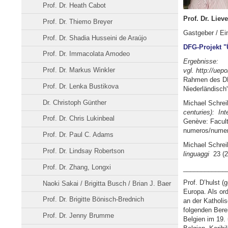
Prof. Dr. Heath Cabot
Prof. Dr. Liev
Prof. Dr. Thiemo Breyer
Gastgeber / Ein
Prof. Dr. Shadia Husseini de Araújo
DFG-Projekt "
Prof. Dr. Immacolata Amodeo
Ergebnisse:
Prof. Dr. Markus Winkler
vgl. http://uep
Rahmen des DFG
Prof. Dr. Lenka Bustikova
Niederländisch
Dr. Christoph Günther
Michael Schrei
centuries): Int
Prof. Dr. Chris Lukinbeal
Genève: Faculté
numeros/numer
Prof. Dr. Paul C. Adams
Michael Schrei
Prof. Dr. Lindsay Robertson
linguaggi
23 (2
Prof. Dr. Zhang, Longxi
____________
Prof. D’hulst (
Naoki Sakai / Brigitta Busch / Brian J. Baer
Europa. Als or
Prof. Dr. Brigitte Bönisch-Brednich
an der Katholi
folgenden Bere
Prof. Dr. Jenny Brumme
Belgien im 19.