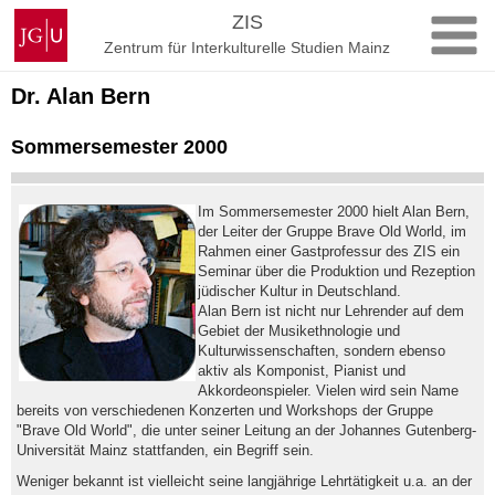
Zum
Johannes
ZIS
Inhalt
Gutenberg-
Zentrum für Interkulturelle Studien Mainz
springen
Universität
Mainz
Dr. Alan Bern
Sommersemester 2000
Im Sommersemester 2000 hielt Alan Bern,
der Leiter der Gruppe Brave Old World, im
Rahmen einer Gastprofessur des ZIS ein
Seminar über die Produktion und Rezeption
jüdischer Kultur in Deutschland.
Alan Bern ist nicht nur Lehrender auf dem
Gebiet der Musikethnologie und
Kulturwissenschaften, sondern ebenso
aktiv als Komponist, Pianist und
Akkordeonspieler. Vielen wird sein Name
bereits von verschiedenen Konzerten und Workshops der Gruppe
"Brave Old World", die unter seiner Leitung an der Johannes Gutenberg-
Universität Mainz stattfanden, ein Begriff sein.
Weniger bekannt ist vielleicht seine langjährige Lehrtätigkeit u.a. an der