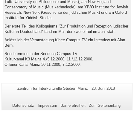
Tufts University (in Philosophie und Musik), am New England
Conservatory of Music (Musikethnologie), am YIVO Institute for Jewish
Research, New York (Geschichte der jiddischen Musik) und am Oxford
Institute for Yiddish Studies.
Der erste Teil des Kolloquiums "Zur Produktion und Rezeption jüdischer
Kultur in Deutschland" fand im Mai, der zweite Teil im Juni statt.
Anlässlich der Veranstaltung führte Campus TV ein Interview mit Alan
Bern.
Sendetermine in der Sendung Campus TV:
Kulturkanal K3 Mainz 4./5.12.2000, 11./12.12.2000.
Offener Kanal Mainz 30.11.2000; 7.12.2000.
Zusätzliche
Seiten-
Letzte
Zentrum für Interkulturelle Studien Mainz
28. Juni 2018
Name:
Aktualisierung:
Informationen
zu
Datenschutz
Impressum
Barrierefreiheit
Zum Seitenanfang
dieser
Seite