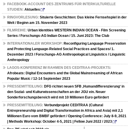
FACEBOOK-ACCOUNT DES ZENTRUMS FÜR INTERKULTURELLE
STUDIEN:
Aktuelles
RINGVORLESUNG:
Situierte Geschichten: Das kleine Fernsehspiel in der
Welt / Beginn am 15. November 2023
FILMREIHE:
Urban Identities WESTERN INDIAN OCEAN - Film Screening
Series / Forschungs-AG Indian Ocean / 15. Juni 2023: The Club
INTERNATIONALER WORKSHOP:
Reconfiguring Language Preservation
and Protecting Language-Related Social Practices and Spaces/ 1.
Dezember 2023 / Forschungs-AG Anthropological Linguistics / Linguistic
Anthropology
LAGOS-KONFERENZ IM RAHMEN DES CEDITRAA-PROJEKTS:
Afrobeats: Digital Encounters and the Global Mainstreaming of African
Popular Music / 12-14 September 2023
PRESSEMITTEILUNG:
DFG richtet neuen SFB ‚Humandifferenzierung‘ in
den Sozial- und Kulturwissenschaften an der JGU ein. Neuer
Sonderforschungsbereich wird mit 10 Millionen Euro gefördert
PRESSEMITTEILUNG:
Verbundprojekt CEDITRAA (Cultural
Entrepreneurship and Digital Transformation in Africa and Asia) mit 2,1
Millionen Euro vom BMBF gefördert / Opening Conference: July 8-9, 2021
| Methods Workshop: October 4-5, 2021 | Fellow Juni 2022 / 2023