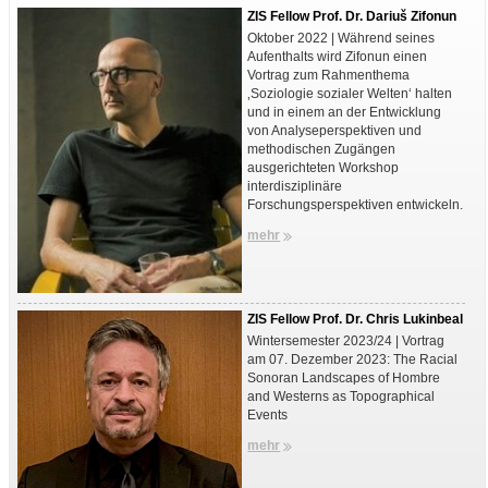
ZIS Fellow Prof. Dr. Dariuš Zifonun
Oktober 2022 | Während seines
Aufenthalts wird Zifonun einen
Vortrag zum Rahmenthema
‚Soziologie sozialer Welten‘ halten
und in einem an der Entwicklung
von Analyseperspektiven und
methodischen Zugängen
ausgerichteten Workshop
interdisziplinäre
Forschungsperspektiven entwickeln.
mehr
ZIS Fellow Prof. Dr. Chris Lukinbeal
Wintersemester 2023/24 | Vortrag
am 07. Dezember 2023: The Racial
Sonoran Landscapes of Hombre
and Westerns as Topographical
Events
mehr