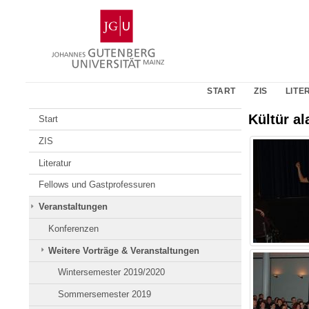
Zum
Johannes
Inhalt
Gutenberg-
springen
Universität
Mainz
START
ZIS
LITE
Kültür a
Start
ZIS
Literatur
Fellows und Gastprofessuren
Veranstaltungen
Konferenzen
Weitere Vorträge & Veranstaltungen
Wintersemester 2019/2020
Sommersemester 2019