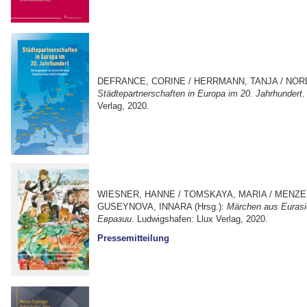
DEFRANCE, CORINE / HERRMANN, TANJA / NORDB
Städtepartnerschaften in Europa im 20. Jahrhundert
.
Verlag, 2020.
WIESNER, HANNE / TOMSKAYA, MARIA / MENZEL
GUSEYNOVA, INNARA (Hrsg.):
Märchen aus Euras
Евразии
. Ludwigshafen:
Llux Verlag, 2020
.
Pressemitteilung