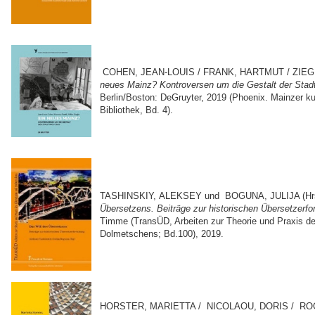
COHEN, JEAN-LOUIS / FRANK, HARTMUT / ZIEGL
neues Mainz? Kontroversen um die Gestalt der Stad
Berlin/Boston: DeGruyter, 2019 (Phoenix. Mainzer k
Bibliothek, Bd. 4).
TASHINSKIY,
ALEKSEY und BOGUNA, JULIJA (Hr
Übersetzens. Beiträge zur historischen Übersetzerf
Timme (TransÜD, Arbeiten zur Theorie und Praxis d
Dolmetschens; Bd.100), 2019.
DORIS
HORSTER, MARIETTA / NICOLAOU,
/ RO