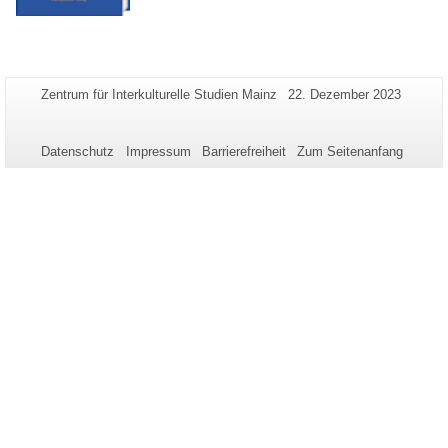
Zusätzliche
Seiten-
Letzte
Zentrum für Interkulturelle Studien Mainz
22. Dezember 2023
Name:
Aktualisierung:
Informationen
zu
Datenschutz
Impressum
Barrierefreiheit
Zum Seitenanfang
dieser
Seite