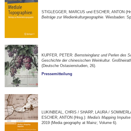
STIGLEGGER, MARCUS und ESCHER, ANTON (Hrs
Beiträge zur Medienkulturgeographie
. Wiesbaden: Sp
KUPFER, PETER:
Bernsteinglanz und Perlen des 
Geschichte der chinesischen Weinkultur.
Großheirat
(Deutsche Ostasienstudien, 26).
Pressemitteilung
LUKINBEAL, CHRIS / SHARP, LAURA / SOMMERL
ESCHER, ANTON (Hrsg.):
Media's Mapping Impulse
2019 (Media geography at Mainz; Volume 6).