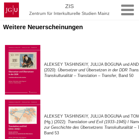
Zum
Johannes
ZIS
Inhalt
Gutenberg-
Zentrum für Interkulturelle Studien Mainz
springen
Universität
Mainz
Weitere Neuerscheinungen
ALEKSEY TASHINSKIY, JULIJA BOGUNA und ANDR
(2020):
Übersetzer und Übersetzen in der DDR Transl
Transkulturalität – Translation – Transfer
, Band 50
ALEKSEY TASHINSKIY, JULIJA BOGUNA und T
(Hg.) (2022):
Translation und Exil (1933–1945) I Na
zur Geschichte des Übersetzens Transkulturalität – T
Band 53