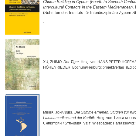
Church Building in Cyprus (Fourth to Seventh Centuri
Intercultural Contacts in the Eastern Mediterranean
.
(Schriften des Instituts für Interdisziplinäre Zypern-S
.
XU, ZHIMO:
Der Tiger
. Hrsg. von HANS PETER HOFFM
HÖHENRIEDER. Bochum/Freiburg: projektverlag (Editio
M
, J
Die Stimme erheben: Studien zur Ki
EIER
OHANNES:
Lateinamerikas und der Karibik
. Hrsg. von: L
ANGENHORS
C
/ S
, V
. Wiesbaden: Harrassowitz 
HRISTOPH
TRAßNER
EIT