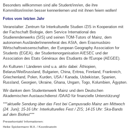
Besonders willkommen sind alle Student/inn/en, die ihre
Kommiliton/inn/en besser kennenlernen und mit ihnen feiern wollen!
Fotos vom letzten Jahr
Veranstalter: Zentrum für Interkulturelle Studien /ZIS in Kooperation mit
der Fachschaft Biologie, dem Service International des
Studierendenwerks (SIS) und seinen TOM-Tutors of Mainz, dem
autonomen AusländerInnenreferat des AStA, dem Erasmusbüro
Wirtschaftswissenschaften, der European Geography Association for
Students (EGEA), der Studentenorganisation AIESEC und der
Association des Etats Généraux des Etudiants de l'Europe (AEGEE).
An Kulturen / Länderen sind u.a. aktiv dabei: Äthiopien,
Belarus/Weißrussland, Bulgarien, China, Eritrea, Finnland, Frankreich,
Griechenland, Polen, Kurden, USA / Kanada, Usbekistan, Spanien,
Russland, Georgien, Ukraine, Ghana, Ungarn, Togo, Kolumbien, Ägypten.
Wir danken dem Studentenwerk Mainz und dem Deutschen
Akademischen Austauschdienst /DAAD für finanzielle Unterstützung!
***aktuelle Sendung über das Fest bei Campusradio Mainz am Mittwoch
(24. Juni); 15-16 Uhr: Interkulturelles Fest / ZIS; 14-15 Uhr: Ska-Bands
auf dem Biofest***
Pressekontakt/ Informationen:
Heike Spickermann M.A. / Koordinatorin