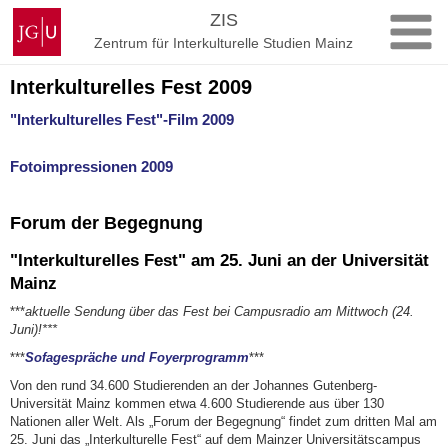
Zum
Johannes
ZIS
Inhalt
Gutenberg-
Zentrum für Interkulturelle Studien Mainz
springen
Universität
Mainz
Interkulturelles Fest 2009
"Interkulturelles Fest"-Film 2009
Fotoimpressionen 2009
Forum der Begegnung
"Interkulturelles Fest" am 25. Juni an der Universität
Mainz
***
aktuelle Sendung über das Fest bei Campusradio am Mittwoch (24.
Juni)!***
***
Sofagespräche und Foyerprogramm
***
Von den rund 34.600 Studierenden an der Johannes Gutenberg-
Universität Mainz kommen etwa 4.600 Studierende aus über 130
Nationen aller Welt. Als „Forum der Begegnung“ findet zum dritten Mal am
25. Juni das „Interkulturelle Fest“ auf dem Mainzer Universitätscampus