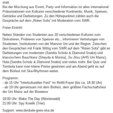
statt.
Bei der Mischung aus Event, Party und Information ist alles international:
Präsentationen von Kulturen verschiedener Kontinente, Musik, Speisen,
Getränke und Darbietungen. Zu den Höhepunkten zählen auch die
Gespräche auf dem „Roten Sofa“ mit Moderation vom SWR.
Freier Eintritt!
Neben Ständen von Studenten aus 20 verschiedenen Kulturen zum
Diskutieren, Probieren von Speisen etc., informieren Vertretungen von
Studenten, Institutionen von der Mainzer Uni und der Region. Zwischen
den Gesprächen mit Frank Wittig vom SWR auf dem "Roten Sofa" gibt es
Darbietungen von modernem (Sandra Scholz & Diamond Snake) und
klassischem Bauchtanz (Sheyda & Monira), Jiu Jitsu (AHS Uni Mainz),
Hula (Sandra Scholz & Diamond Snake) und vieles mehr. Bei Quiz und
Tombola kann man kleine Preise gewinnen und am Abend geht es auf
dem Biofest mit Ska-Rhythmen weiter.
Programm:
- ab 15 Uhr "Interkulturelles Fest" im ReWi-Foyer (bis ca. 18:30 Uhr)
- ab 19 Uhr gemeinsam mit dem Biofest, dem größten Fachschaftsfest
der Uni Mainz auf der Biowiese
19:00 Uhr: Make The Day (Westerwald)
21:00 Uhr: Spy Kowlik (Trier)
Support: www.derdude-goes-ska.de